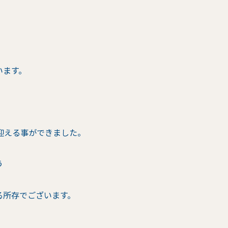
います。
迎える事ができました。
う
る所存でございます。