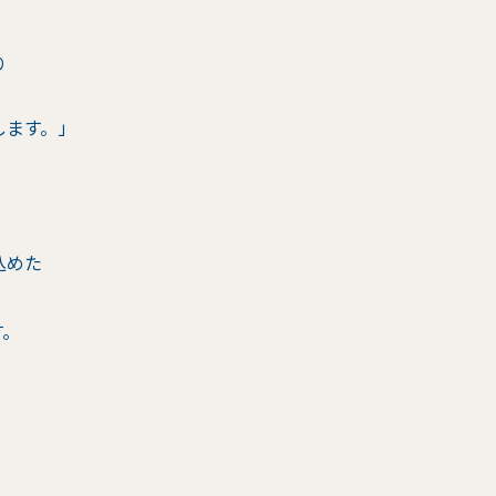
り
します。」
込めた
す。