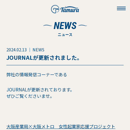
toggl
navig
NEWS
ニュース
2024.02.13 ｜ NEWS
JOURNALが更新されました。
弊社の情報発信コーナーである
JOURNALが更新されております。
ぜひご覧くださいませ。
大阪産業局×大阪メトロ 女性起業家応援プロジェクト