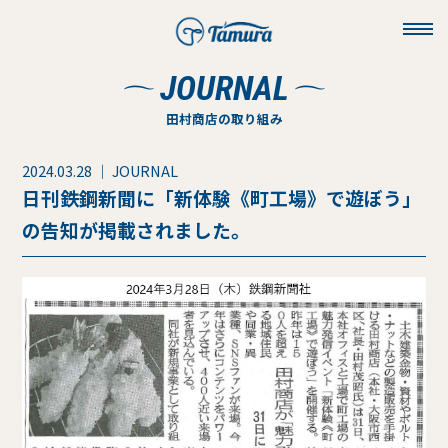
toggl
navig
JOURNAL
田村商店の取り組み
2024.03.28 ｜ JOURNAL
日刊鉄鋼新聞に「新体験《町工場》で遊ぼう」
の告知が掲載されました。