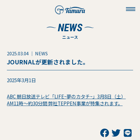
toggl
navig
NEWS
ニュース
2025.03.04 ｜ NEWS
JOURNALが更新されました。
2025年3月1日
ABC 朝日放送テレビ「LIFE~夢のカタチ~」3月8日（土）
AM11時～約30分間 弊社TEPPEN事業が特集されます。