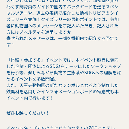
メインとなる「見る・知る」イベントでは、動物園を知り
尽くす飼育員のガイドで園内のバックヤードを巡るスペシ
ャルツアーや、過去の番組で紹介した動物トリビアのクイ
ズラリーを実施！クイズラリーの最終ポイントでは、参加
者に動物園へのメッセージをご記入いただき、記入された
方にはノベルティを進呈します★
寄せられたメッセージは、一部を番組内で紹介する予定で
す！
「体験・参加する」イベントでは、本イベント趣旨に賛同
した企業・団体によるSDGsをテーマにしたワークショップ
を行う等、楽しみながら動物の生態系やSDGsへの理解を深
めるイベントを多数開催。
また、天王寺動物園の新たなシンボルとなるよう制作した
鉄廃材を活用したインフォメーションボードの寄贈式も本
イベント内で行います！
ぜひお越しください！
イベント名：『てんのうじどうぶつえんのZOOっとテレ