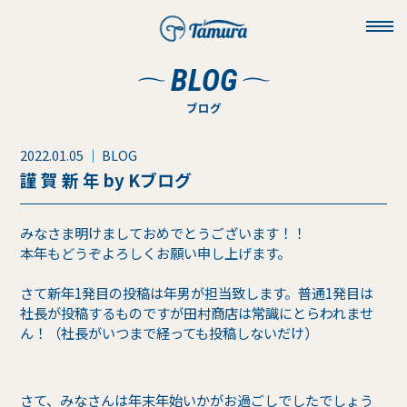
toggl
navig
BLOG
ブログ
2022.01.05 ｜ BLOG
謹 賀 新 年 by Kブログ
みなさま明けましておめでとうございます！！
本年もどうぞよろしくお願い申し上げます。
さて新年1発目の投稿は年男が担当致します。普通1発目は
社長が投稿するものですが田村商店は常識にとらわれませ
ん！（社長がいつまで経っても投稿しないだけ）
さて、みなさんは年末年始いかがお過ごしでしたでしょう