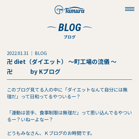
toggl
navig
BLOG
ブログ
2022.01.31 ｜ BLOG
卍 diet（ダイエット） ～町工場の流儀 ～
卍 by Kブログ
このブログ見てる人の中に「ダイエットなんて自分には無
理だ」って日和ってるやついるー？
「運動は苦手、食事制限は無理だ」って思い込んでるやつい
るー？いねーよなー？
どうもみなさん、Ｋブログのお時間です。