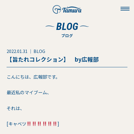
toggl
navig
BLOG
ブログ
2022.01.31 ｜ BLOG
【旨たれコレクション】 by広報部
こんにちは、広報部です。
最近私のマイブーム、
それは、
[キャベツ
]