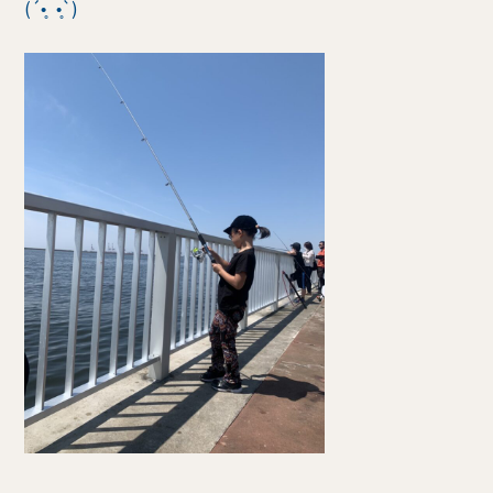
(´•̥ •̥`)