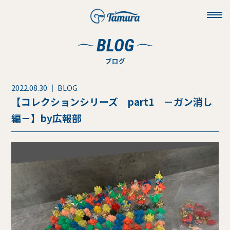
toggl
navig
BLOG
ブログ
2022.08.30 ｜ BLOG
【コレクションシリーズ part1 －ガン消し
編－】by広報部