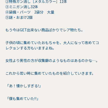
②特殊ガン消し［メタルカラー］11体
③ミニガン消し32体
④装備・パーツ 2袋分 大量
⑤謎・おまけ2個
もう今はGET出来ない商品ばかりでレア物たち。
子供の頃に集めていたおもちゃを、大人になって改めてコ
レクョンする方もいますよね。
女性より男性の方が収集癖のようなものはあるのかな…。
これから若い時に集めていたものを紹介していきます。
「あ！懐かしすぎる!」
「僕も集めていた!!」