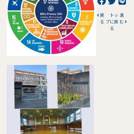
戻
トッ
進
る
プに戻
む
る