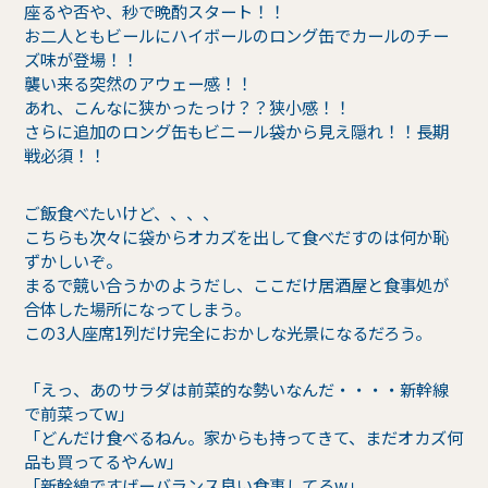
座るや否や、秒で晩酌スタート！！
お二人ともビールにハイボールのロング缶でカールのチー
ズ味が登場！！
襲い来る突然のアウェー感！！
あれ、こんなに狭かったっけ？？狭小感！！
さらに追加のロング缶もビニール袋から見え隠れ！！長期
戦必須！！
ご飯食べたいけど、、、、
こちらも次々に袋からオカズを出して食べだすのは何か恥
ずかしいぞ。
まるで競い合うかのようだし、ここだけ居酒屋と食事処が
合体した場所になってしまう。
この3人座席1列だけ完全におかしな光景になるだろう。
「えっ、あのサラダは前菜的な勢いなんだ・・・・新幹線
で前菜ってw」
「どんだけ食べるねん。家からも持ってきて、まだオカズ何
品も買ってるやんw」
「新幹線ですげーバランス良い食事してるw」