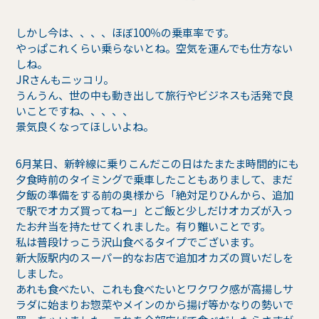
しかし今は、、、、ほぼ100％の乗車率です。
やっぱこれくらい乗らないとね。空気を運んでも仕方ない
しね。
JRさんもニッコリ。
うんうん、世の中も動き出して旅行やビジネスも活発で良
いことですね、、、、、
景気良くなってほしいよね。
6月某日、新幹線に乗りこんだこの日はたまたま時間的にも
夕食時前のタイミングで乗車したこともありまして、まだ
夕飯の準備をする前の奥様から「絶対足りひんから、追加
で駅でオカズ買ってねー」とご飯と少しだけオカズが入っ
たお弁当を持たせてくれました。有り難いことです。
私は普段けっこう沢山食べるタイプでございます。
新大阪駅内のスーパー的なお店で追加オカズの買いだしを
しました。
あれも食べたい、これも食べたいとワクワク感が高揚しサ
ラダに始まりお惣菜やメインのから揚げ等かなりの勢いで