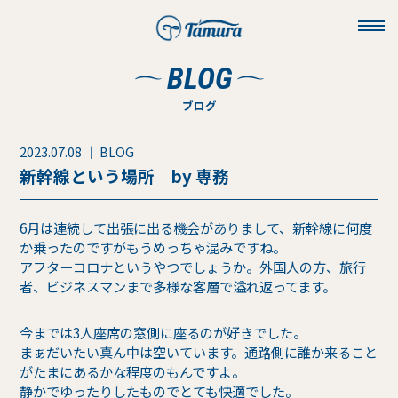
toggl
navig
BLOG
ブログ
2023.07.08 ｜ BLOG
新幹線という場所 by 専務
6月は連続して出張に出る機会がありまして、新幹線に何度
か乗ったのですがもうめっちゃ混みですね。
アフターコロナというやつでしょうか。外国人の方、旅行
者、ビジネスマンまで多様な客層で溢れ返ってます。
今までは3人座席の窓側に座るのが好きでした。
まぁだいたい真ん中は空いています。通路側に誰か来ること
がたまにあるかな程度のもんですよ。
静かでゆったりしたものでとても快適でした。