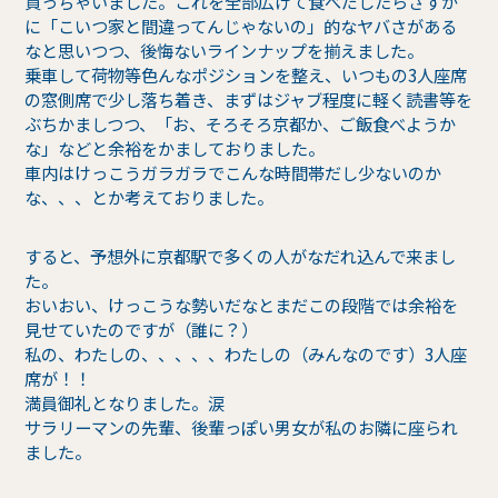
買っちゃいました。これを全部広げて食べだしたらさすが
に「こいつ家と間違ってんじゃないの」的なヤバさがある
なと思いつつ、後悔ないラインナップを揃えました。
乗車して荷物等色んなポジションを整え、いつもの3人座席
の窓側席で少し落ち着き、まずはジャブ程度に軽く読書等を
ぶちかましつつ、「お、そろそろ京都か、ご飯食べようか
な」などと余裕をかましておりました。
車内はけっこうガラガラでこんな時間帯だし少ないのか
な、、、とか考えておりました。
すると、予想外に京都駅で多くの人がなだれ込んで来まし
た。
おいおい、けっこうな勢いだなとまだこの段階では余裕を
見せていたのですが（誰に？）
私の、わたしの、、、、、わたしの（みんなのです）3人座
席が！！
満員御礼となりました。涙
サラリーマンの先輩、後輩っぽい男女が私のお隣に座られ
ました。