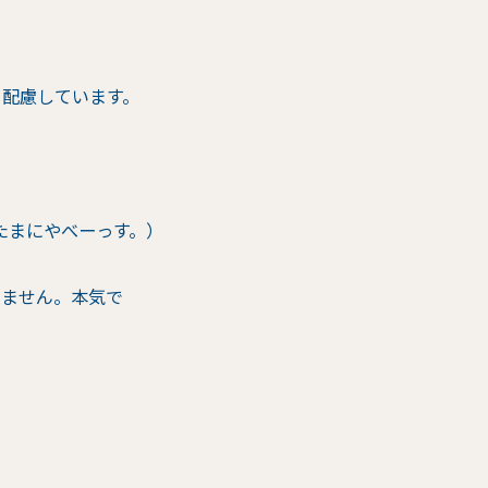
う配慮しています。
たまにやべーっす。）
りません。本気で