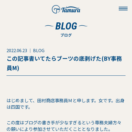
toggl
navig
BLOG
ブログ
2022.06.23 ｜ BLOG
この記事書いてたらブーツの底剥げた(BY事務
員M)
はじめまして、田村商店事務員Ｍと申します。女です。出身
は四国です。
この度はブログの書き手が少なすぎるという専務夫婦方々
の願いにより参加させていただくこととなりました。