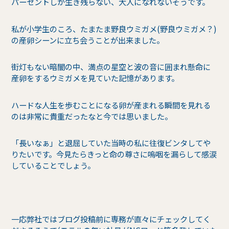
パーセントしか生き残らない、大人になれないそうです。
私が小学生のころ、たまたま野良ウミガメ(野良ウミガメ？)
の産卵シーンに立ち会うことが出来ました。
街灯もない暗闇の中、満点の星空と波の音に囲まれ懸命に
産卵をするウミガメを見ていた記憶があります。
ハードな人生を歩むことになる卵が産まれる瞬間を見れる
のは非常に貴重だったなと今では思いました。
「長いなぁ」と退屈していた当時の私に往復ビンタしてや
りたいです。今見たらきっと命の尊さに嗚咽を漏らして感涙
していることでしょう。
一応弊社ではブログ投稿前に専務が直々にチェックしてく