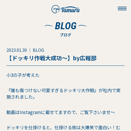
toggl
navig
BLOG
ブログ
2023.01.30 ｜ BLOG
【ドッキリ作戦大成功～】by広報部
小3の子が考えた
『誰も傷つけない可愛すぎるドッキリ大作戦』が社内で実
施されました。
動画はInstagramに載せてますので、ご覧下さいませ～
ドッキリを仕掛けると、仕掛ける側は大爆笑で面白い！む