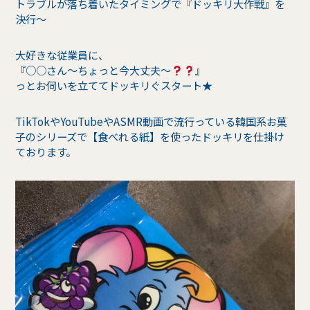
トラブルが落ち着いたタイミングで『ドッキリ大作戦』を
決行〜
大好きな従業員に、
『○○さん〜ちょっと今大丈夫〜
』
っとお伺いを立ててドッキリぐスタート★
TikTokやYouTubeやASMR動画で流行っている韓国系お菓
子のシリーズで【食べれる紙】を使ったドッキリを仕掛け
ております。